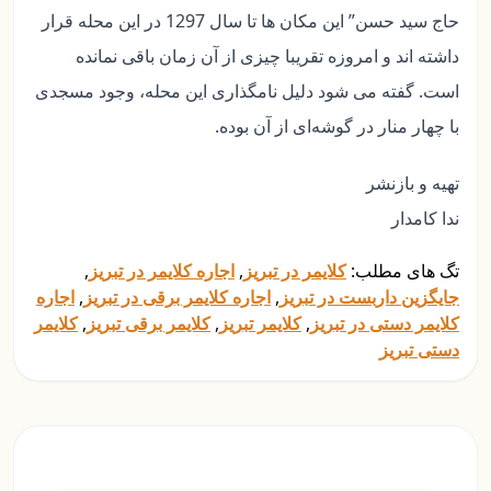
حاج سید حسن” این مکان ها تا سال 1297 در این محله قرار
داشته اند و امروزه تقریبا چیزی از آن زمان باقی نمانده
است. گفته می شود دلیل نامگذاری این محله، وجود مسجدی
با چهار منار در گوشه‌ای از آن بوده.
تهیه و بازنشر
ندا کامدار
تگ های مطلب:
کلایمر در تبریز
,
اجاره کلایمر در تبریز
,
جایگزین داربست در تبریز
,
اجاره کلایمر برقی در تبریز
,
اجاره
کلایمر دستی در تبریز
,
کلایمر تبریز
,
کلایمر برقی تبریز
,
کلایمر
دستی تبریز