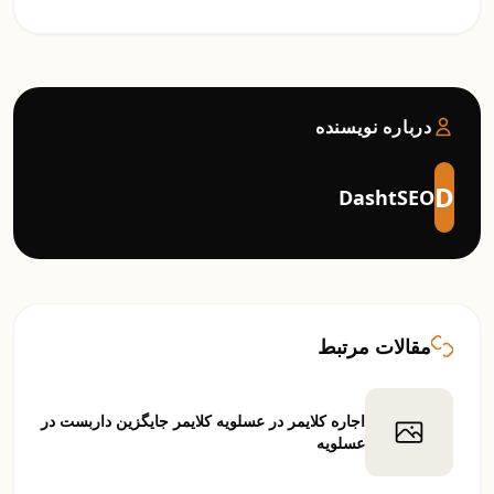
درباره نویسنده
D
DashtSEO
مقالات مرتبط
اجاره کلایمر در عسلویه کلایمر جایگزین داربست در
عسلویه