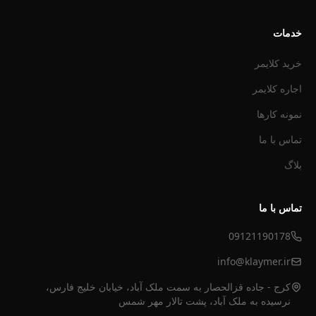
خدمات
خرید کلایمر
اجاره کلایمر
نمونه کارها
تماس با ما
بلاگ
تماس با ما
09121190178
info@klaymer.ir
کرج - جاده قزالحصار به سمت ملک آباد، خیابان خلیج فارس،
نرسیده به ملک آباد، پشت تالار مهر شمس