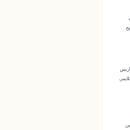
ح
هارنس
ایمر.
ین