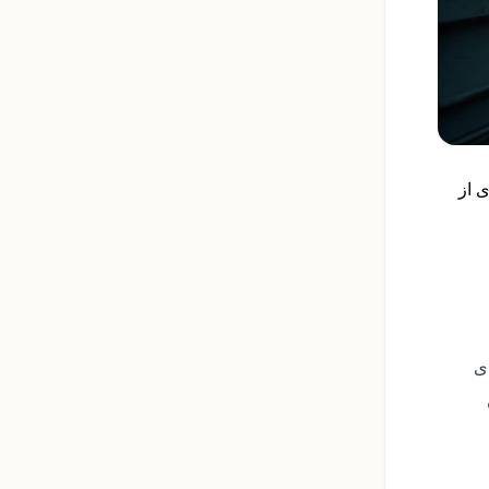
ی از
ی