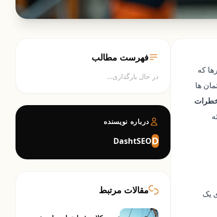
فهرست مطالب
ها که
در حال بارگذاری…
مان ها
طرات
ه
درباره نویسنده
D
DashtSEO
مقالات مرتبط
ی یک