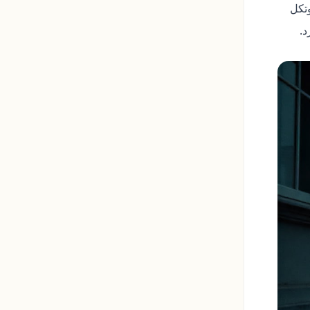
تکل
د.