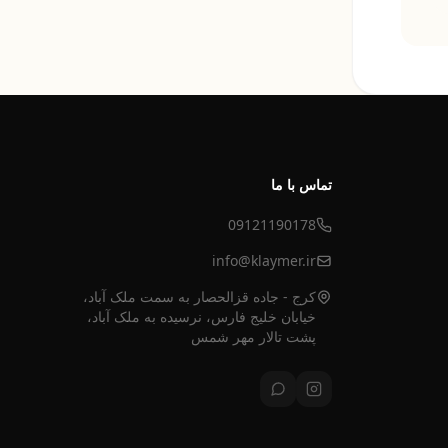
تماس با ما
09121190178
info@klaymer.ir
کرج - جاده قزالحصار به سمت ملک آباد،
خیابان خلیج فارس، نرسیده به ملک آباد،
پشت تالار مهر شمس