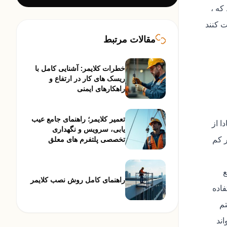
که ،
ت کنند
مقالات مرتبط
خطرات کلایمر: آشنایی کامل با
ریسک های کار در ارتفاع و
راهکارهای ایمنی
تعمیر کلایمر؛ راهنمای جامع عیب
ا از
یابی، سرویس و نگهداری
ر کم
تخصصی پلتفرم های معلق
ع
راهنمای کامل روش نصب کلایمر
فاده
تم
شود و می تواند