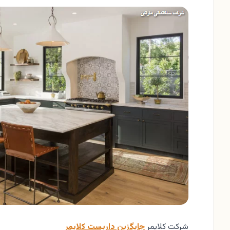
شرکت کلایمر
جایگزین داربست کلایمر