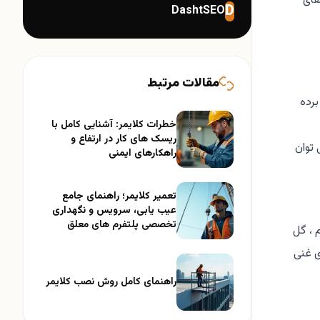
های
D
DashtSEO
مقالات مرتبط
برده
خطرات کلایمر: آشنایی کامل با
ریسک های کار در ارتفاع و
 توان
راهکارهای ایمنی
تعمیر کلایمر؛ راهنمای جامع
عیب یابی، سرویس و نگهداری
تخصصی پلتفرم های معلق
 ، گل
ی غنی
راهنمای کامل روش نصب کلایمر